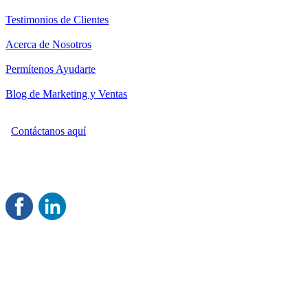
Testimonios de Clientes
Acerca de Nosotros
Permítenos Ayudarte
Blog de Marketing y Ventas
Contáctanos aquí
Consultoría Profesional en Marketing y Ventas
Damos servicio a todo México
Juntos Logramos tu Crecimiento
®
Rentable