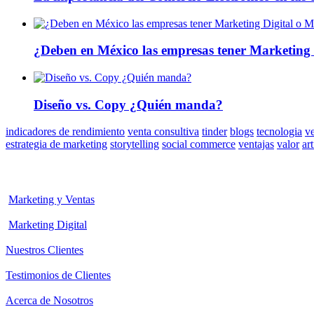
¿Deben en México las empresas tener Marketing 
Diseño vs. Copy ¿Quién manda?
indicadores de rendimiento
venta consultiva
tinder
blogs
tecnologia
v
estrategia de marketing
storytelling
social commerce
ventajas
valor
ar
Marketing y Ventas
Marketing Digital
Nuestros Clientes
Testimonios de Clientes
Acerca de Nosotros