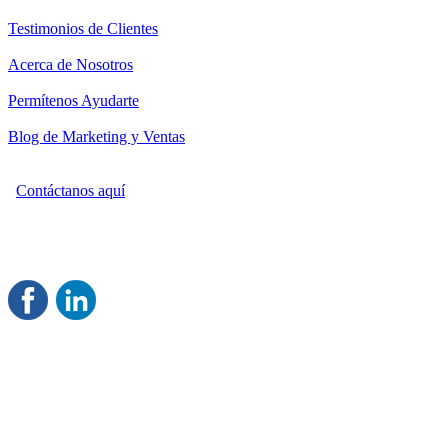
Testimonios de Clientes
Acerca de Nosotros
Permítenos Ayudarte
Blog de Marketing y Ventas
Contáctanos aquí
Consultoría Profesional en Marketing y Ventas
Damos servicio a todo México
Juntos Logramos tu Crecimiento
®
Rentable