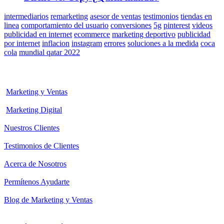
intermediarios
remarketing
asesor de ventas
testimonios
tiendas en
linea
comportamiento del usuario
conversiones
5g
pinterest
videos
publicidad en internet
ecommerce
marketing deportivo
publicidad
por internet
inflacion
instagram
errores
soluciones a la medida
coca
cola
mundial qatar 2022
Marketing y Ventas
Marketing Digital
Nuestros Clientes
Testimonios de Clientes
Acerca de Nosotros
Permítenos Ayudarte
Blog de Marketing y Ventas