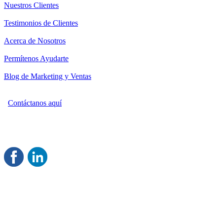
Nuestros Clientes
Testimonios de Clientes
Acerca de Nosotros
Permítenos Ayudarte
Blog de Marketing y Ventas
Contáctanos aquí
Consultoría Profesional en Marketing y Ventas
Damos servicio a todo México
Juntos Logramos tu Crecimiento
®
Rentable