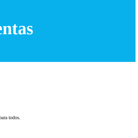
entas
para todos.