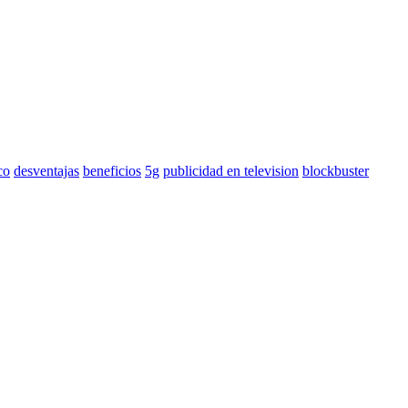
co
desventajas
beneficios
5g
publicidad en television
blockbuster