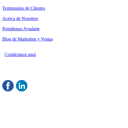
Testimonios de Clientes
Acerca de Nosotros
Permítenos Ayudarte
Blog de Marketing y Ventas
Contáctanos aquí
Consultoría Profesional en Marketing y Ventas
Damos servicio a todo México
Juntos Logramos tu Crecimiento
®
Rentable