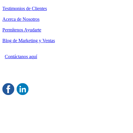
Testimonios de Clientes
Acerca de Nosotros
Permítenos Ayudarte
Blog de Marketing y Ventas
Contáctanos aquí
Consultoría Profesional en Marketing y Ventas
Damos servicio a todo México
Juntos Logramos tu Crecimiento
®
Rentable