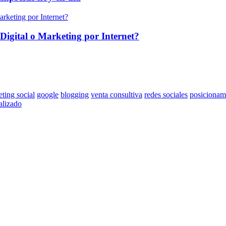
Digital o Marketing por Internet?
ting social
google
blogging
venta consultiva
redes sociales
posicionam
alizado