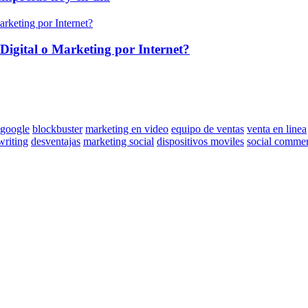
Digital o Marketing por Internet?
google
blockbuster
marketing en video
equipo de ventas
venta en linea
riting
desventajas
marketing social
dispositivos moviles
social comme